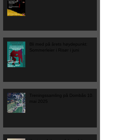
Bli med på årets høydepunkt:
Sommerleier i Risør i juni
Treningssamling på Dombås 10.
mai 2025