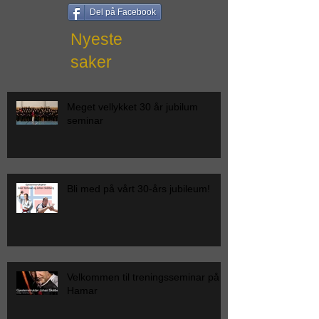
Del på Facebook
Nyeste
saker
Meget vellykket 30 år jubilum
seminar
Bli med på vårt 30-års jubileum!
Velkommen til treningsseminar på
Hamar