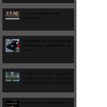
Nok et fantastisk seminar
gjennomført
Velkommen til Krav Maga Norge
vinterseminar i Bjølsenhallen 31.
januar
Vi takker Hamar Krav maga klubb
for gjennomføring av et fantastisk
flott og lærerikt instruktørseminar
for Krav Maga Norge.
Velkommen til instruktørseminar