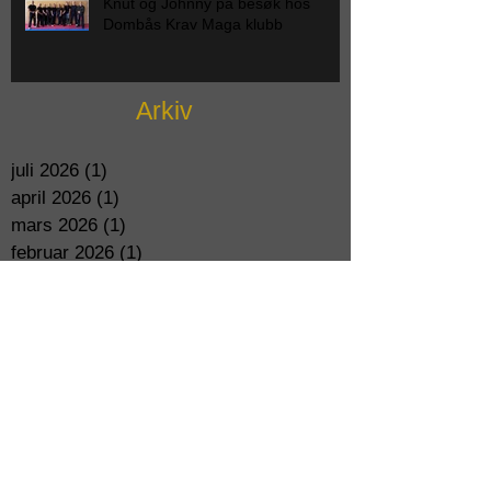
Knut og Johnny på besøk hos
Dombås Krav Maga klubb
Arkiv
juli 2026
(1)
1 post
april 2026
(1)
1 post
mars 2026
(1)
1 post
februar 2026
(1)
1 post
januar 2026
(1)
1 post
oktober 2025
(1)
1 post
august 2025
(1)
1 post
mai 2025
(1)
1 post
mars 2025
(1)
1 post
juli 2024
(1)
1 post
januar 2024
(1)
1 post
november 2023
(1)
1 post