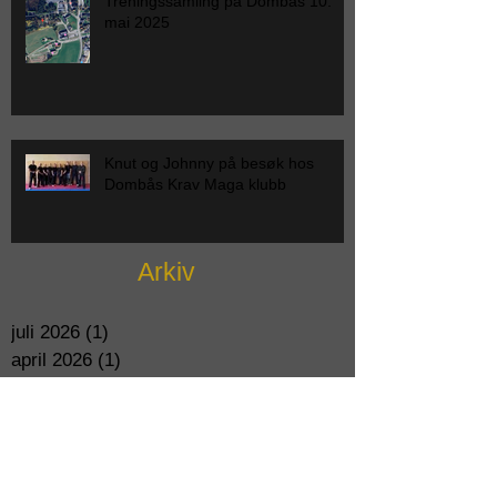
Treningssamling på Dombås 10.
mai 2025
Knut og Johnny på besøk hos
Dombås Krav Maga klubb
Arkiv
juli 2026
(1)
1 post
april 2026
(1)
1 post
mars 2026
(1)
1 post
februar 2026
(1)
1 post
januar 2026
(1)
1 post
oktober 2025
(1)
1 post