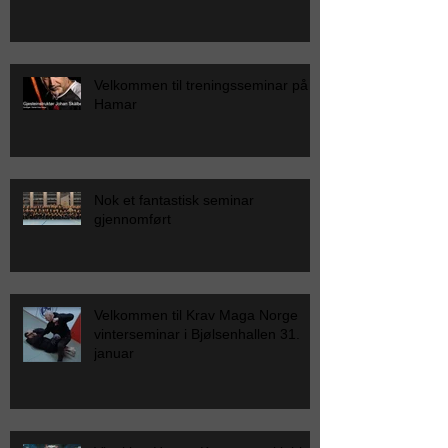
Velkommen til treningsseminar på
Hamar
Nok et fantastisk seminar
gjennomført
Velkommen til Krav Maga Norge
vinterseminar i Bjølsenhallen 31.
januar