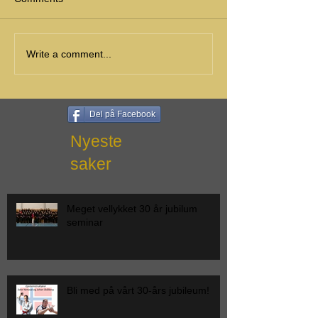
Write a comment...
Del på Facebook
Nyeste
saker
Meget vellykket 30 år jubilum
seminar
Bli med på vårt 30-års jubileum!