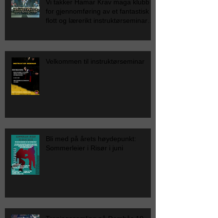
Vi takker Hamar Krav maga klubb
for gjennomføring av et fantastisk
flott og lærerikt instruktørseminar
for Krav Maga Norge.
Velkommen til instruktørseminar
Bli med på årets høydepunkt:
Sommerleier i Risør i juni