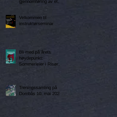
gjennomføring av et
fantastisk flott og
lærerikt
Velkommen til
instruktørseminar for
instruktørseminar
Krav Maga Norge.
Bli med på årets
høydepunkt:
Sommerleier i Risør i
juni
Treningssamling på
Dombås 10. mai 2025