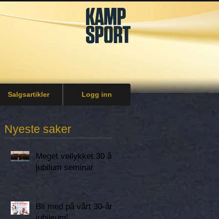
Salgsartikler
Logg inn
Nyeste saker
Meget vellykket 30 år
jubilum seminar
Bli med på vårt 30-års
jubileum!