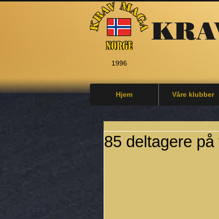
KRA
1996
Hjem
Våre klubber
85 deltagere på 