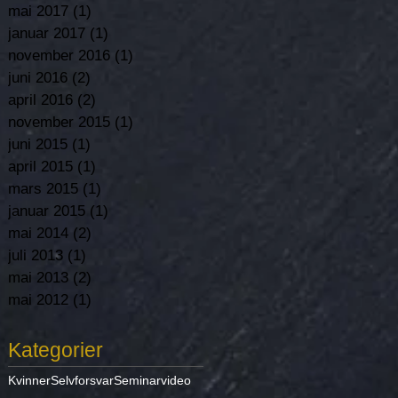
mai 2017
(1)
1 post
januar 2017
(1)
1 post
november 2016
(1)
1 post
juni 2016
(2)
2 posts
april 2016
(2)
2 posts
november 2015
(1)
1 post
juni 2015
(1)
1 post
april 2015
(1)
1 post
mars 2015
(1)
1 post
januar 2015
(1)
1 post
mai 2014
(2)
2 posts
juli 2013
(1)
1 post
mai 2013
(2)
2 posts
mai 2012
(1)
1 post
Kategorier
Kvinner
Selvforsvar
Seminar
video