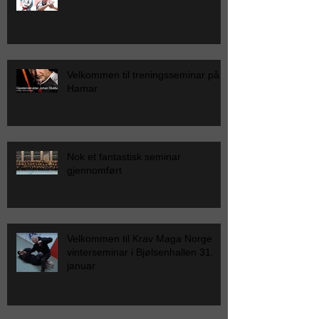
Velkommen til treningsseminar på
Hamar
Nok et fantastisk seminar
gjennomført
Velkommen til Krav Maga Norge
vinterseminar i Bjølsenhallen 31.
januar