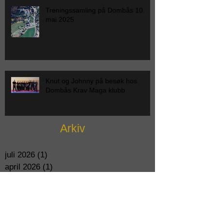
Treningssamling på Dombås 10.
mai 2025
Knut og Johnny på besøk hos
Dombås Krav Maga klubb
Arkiv
juli 2026
(1)
1 post
april 2026
(1)
1 post
mars 2026
(1)
1 post
februar 2026
(1)
1 post
januar 2026
(1)
1 post
oktober 2025
(1)
1 post