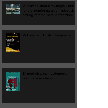
Vi takker Hamar Krav maga klubb
for gjennomføring av et fantastisk
flott og lærerikt instruktørseminar
for Krav Maga Norge.
Velkommen til instruktørseminar
Bli med på årets høydepunkt:
Sommerleier i Risør i juni