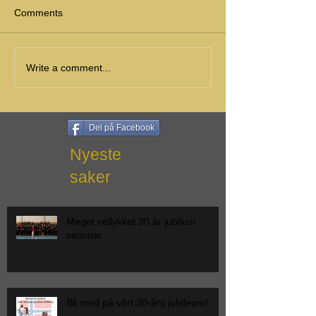
Comments
Write a comment...
Del på Facebook
Nyeste
saker
Meget vellykket 30 år jubilum
seminar
Bli med på vårt 30-års jubileum!