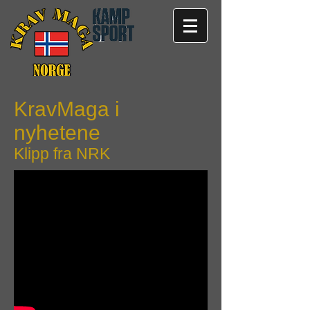
KravMaga i
nyhetene
Klipp fra NRK