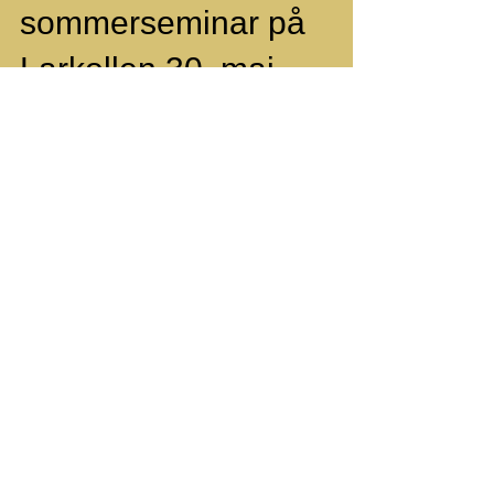
Krav Maga Norges
sommerseminar på
Larkollen 30. mai
Tidenes største seminar med 70 deltagere
fra alle våre 7 klubber. Flott seminar, topp
innsats og spirit fra alle hele dagen.
Spesielt...
Nyeste artikler