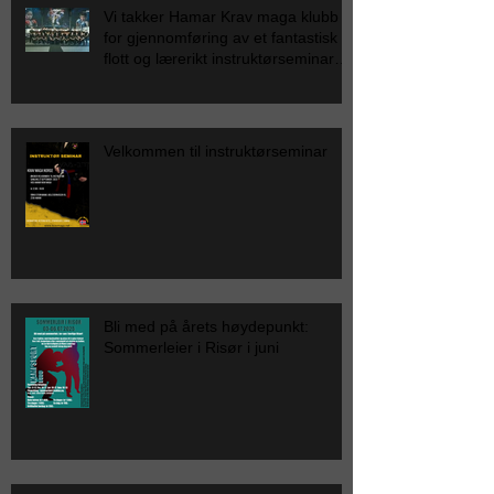
Vi takker Hamar Krav maga klubb
for gjennomføring av et fantastisk
flott og lærerikt instruktørseminar
for Krav Maga Norge.
Velkommen til instruktørseminar
Bli med på årets høydepunkt:
Sommerleier i Risør i juni