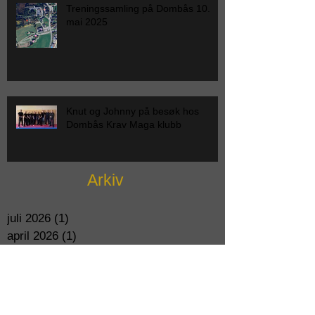
Treningssamling på Dombås 10.
mai 2025
Knut og Johnny på besøk hos
Dombås Krav Maga klubb
Arkiv
juli 2026
(1)
1 post
april 2026
(1)
1 post
mars 2026
(1)
1 post
februar 2026
(1)
1 post
januar 2026
(1)
1 post
oktober 2025
(1)
1 post