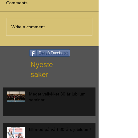
Comments
Write a comment...
Del på Facebook
Nyeste
saker
Meget vellykket 30 år jubilum
seminar
Bli med på vårt 30-års jubileum!