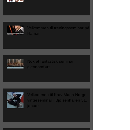
Velkommen til treningsseminar på
Hamar
Nok et fantastisk seminar
gjennomført
Velkommen til Krav Maga Norge
vinterseminar i Bjølsenhallen 31.
januar