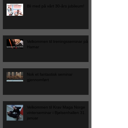
Bli med på vårt 30-års jubileum!
Velkommen til treningsseminar på
Hamar
Nok et fantastisk seminar
gjennomført
Velkommen til Krav Maga Norge
vinterseminar i Bjølsenhallen 31.
januar