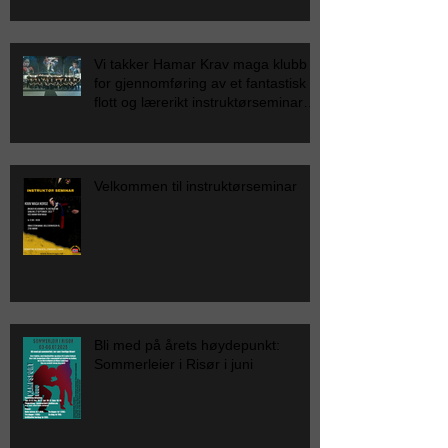
Vi takker Hamar Krav maga klubb
for gjennomføring av et fantastisk
flott og lærerikt instruktørseminar
for Krav Maga Norge.
Velkommen til instruktørseminar
Bli med på årets høydepunkt:
Sommerleier i Risør i juni