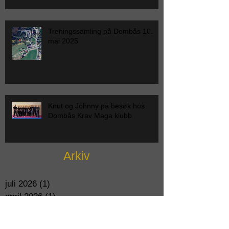
Treningssamling på Dombås 10.
mai 2025
Knut og Johnny på besøk hos
Dombås Krav Maga klubb
Arkiv
juli 2026
(1)
1 post
april 2026
(1)
1 post
mars 2026
(1)
1 post
februar 2026
(1)
1 post