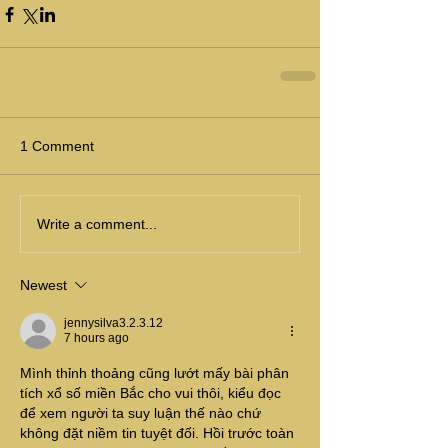
1 Comment
Write a comment...
Newest
jennysilva3.2.3.12
7 hours ago
Mình thỉnh thoảng cũng lướt mấy bài phân 
tích xổ số miền Bắc cho vui thôi, kiểu đọc 
để xem người ta suy luận thế nào chứ 
không đặt niềm tin tuyệt đối. Hồi trước toàn 