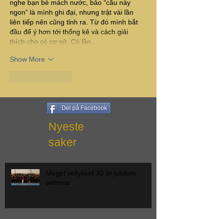
nghe bạn bè mách nước, bảo “cầu này 
ngon” là mình ghi đại, nhưng trật vài lần 
liên tiếp nên cũng tỉnh ra. Từ đó mình bắt 
đầu để ý hơn tới thống kê và cách giải 
thích cho có cơ sở. Có lần…
Show More
Like
Reply
Del på Facebook
Nyeste
saker
Meget vellykket 30 år jubilum
seminar